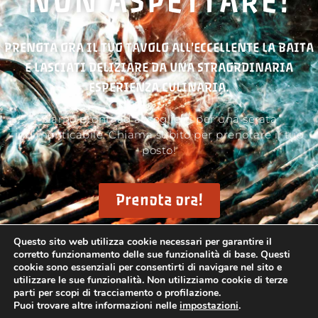
NON ASPETTARE!
PRENOTA ORA IL TUO TAVOLO ALL'ECCELLENTE LA BAITA
E LASCIATI DELIZIARE DA UNA STRAORDINARIA
ESPERIENZA CULINARIA.
Siamo pronti ad accoglierti per una serata
indimenticabile. Chiama subito per prenotare il tuo
posto!
Prenota ora!
Questo sito web utilizza cookie necessari per garantire il
corretto funzionamento delle sue funzionalità di base. Questi
cookie sono essenziali per consentirti di navigare nel sito e
utilizzare le sue funzionalità. Non utilizziamo cookie di terze
parti per scopi di tracciamento o profilazione.
Puoi trovare altre informazioni nelle
impostazioni
.