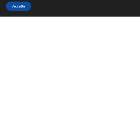
Accetta
CONTATTI
041 455377
labaitamogliano@libero.it
Via Zermanesa, 83/a, 31021 Mogliano Veneto TV
MENÙ
Il menù
Chi siamo