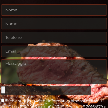
Dichiaro di aver letto l'informativa ai sensi dell'art. 13
del D.Lgs 196/2003 e ex artt. 13-14 Reg.to UE 2016/679 e